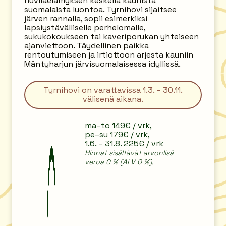
huvilaelämyksen keskellä kaunista
suomalaista luontoa. Tyrnihovi sijaitsee
järven rannalla, sopii esimerkiksi
lapsiystävälliselle perhelomalle,
sukukokoukseen tai kaveriporukan yhteiseen
ajanviettoon. Täydellinen paikka
rentoutumiseen ja irtiottoon arjesta kauniin
Mäntyharjun järvisuomalaisessa idyllissä.
Tyrnihovi on varattavissa 1.3. – 30.11.
välisenä aikana.
ma–to 149€ / vrk,
pe–su 179€ / vrk,
1.6. – 31.8. 225€ / vrk
Hinnat sisältävät arvonlis
ä
veroa 0 % (ALV 0 %).