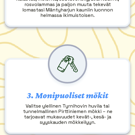
rosvolammas ja paljon muuta tekevät
lomastasi Mäntyharjun kauniin luonnon
helmassa ikimuistoisen.
3.
Monipuoliset mökit
Valitse ylellinen Tyrnihovin huvila tai
tunnelmallinen Pirttiniemen mökki – ne
tarjoavat mukavuudet kevät-, kesä- ja
syyskauden mökkeilyyn.