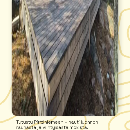
Tutustu Pirttiniemeen – nauti luonnon
rauhasta ja viihtyisästä mökistä.