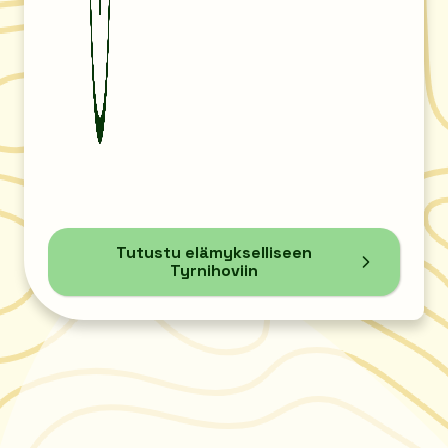
Tutustu elämykselliseen
Tyrnihoviin