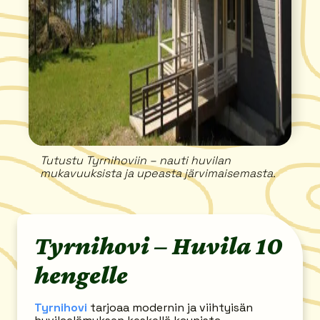
Tutustu Tyrnihoviin – nauti huvilan
mukavuuksista ja upeasta järvimaisemasta.
Tyrnihovi – Huvila 10
hengelle
Tyrnihovi
tarjoaa modernin ja viihtyisän