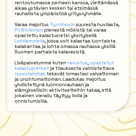
rentoutumassa perheen kanssa, viettämässä
aikaa ystävien kesken tai etsimässä
rauhallista ympäristöä yritysryhmälle.
Varaa majoitus
Tyrnihovin
suuresta huvilasta,
Pirttiniemen
pienestä mökistä tai varaa
opastettu kalastusretki yksityisellä
Lohilammella
, jossa voit kalastaa luontaista
kalakantaa ja lohta omassa rauhassa yksillä
Suomen parhaista kalavesistä.
Lisäpalvelumme kuten
ravustus
,
opastetut
kalastusretket
ja tilauksesta valmistettava
rosvolammas
tekevät lomastasi vaivattoman
ja unohtumattoman. Laadukas majoitus
yhdistettynä luonnonrauhaan ja
elämyksellisiin aktiviteetteihin takaa, että
jokainen vierailu täyttyy ilolla ja
onnistumisilla.