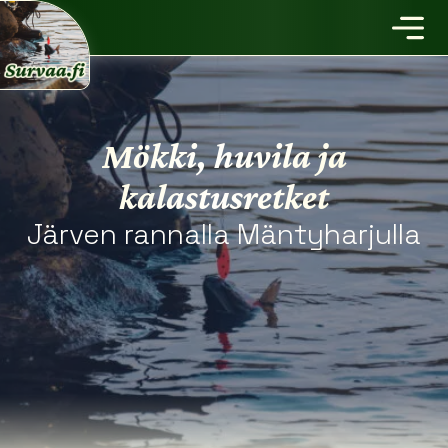
Mökki, huvila ja
kalastusretket
Järven rannalla Mäntyharjulla