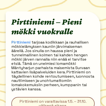
Pirttiniemi – Pieni
mökki vuokralle
Pirttiniemi
tarjoaa kodikkaan ja rauhallisen
mökkielämyksen kauniin järvimaiseman
äärellä. Jos sinulla on haussa pieni ja
tunnelmallinen kolmen tai kahden hengen
mökki järven rannalla niin enää ei tarvitse
etsiä. Tämä on unelmiesi lomamökki
Mäntyharjun parhaista maisemista Survaan
kattavien lisäpalveluiden kera. Pirttiniemi on
täydellinen kohde rentoutumiseen, luonnosta
nauttimiseen ja unohtumattomiin
lomakokemuksiin perheen, kumppanin tai
ystävien kanssa.
Pirttiniemi on varattavissa 1.5. – 31.10.
välisenä aikana.