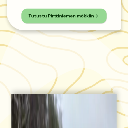
Tutustu Pirttiniemen mökkiin