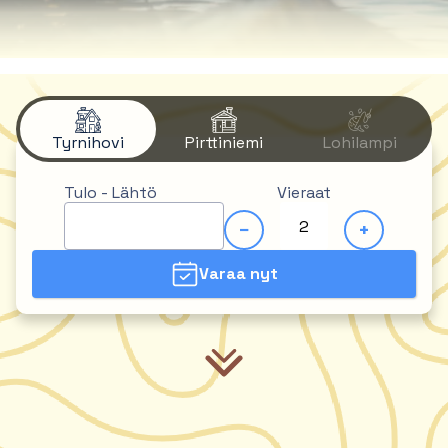
Tyrnihovi
Pirttiniemi
Lohilampi
Tulo - Lähtö
Vieraat
−
+
Varaa nyt