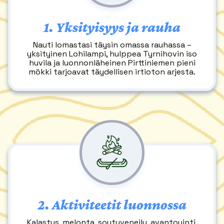
1.
Yksityisyys ja rauha
Nauti lomastasi täysin omassa rauhassa –
yksityinen Lohilampi, hulppea Tyrnihovin iso
huvila ja luonnonläheinen Pirttiniemen pieni
mökki tarjoavat täydellisen irtioton arjesta.
2.
Aktiviteetit luonnossa
Kalastus, melonta, soutuveneily, avantouinti,