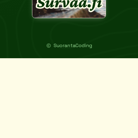
SuorantaCoding