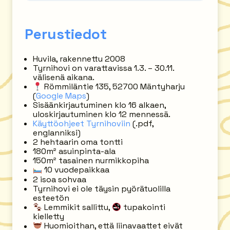
Perustiedot
Huvila, rakennettu 2008
Tyrnihovi on varattavissa 1.3. – 30.11.
välisenä aikana.
Römmiläntie 135, 52700 Mäntyharju
(
Google Maps
)
Sisäänkirjautuminen klo 16 alkaen,
uloskirjautuminen klo 12 mennessä.
Käyttöohjeet Tyrnihoviin
(.pdf,
englanniksi)
2 hehtaarin oma tontti
180m² asuinpinta-ala
150m² tasainen nurmikkopiha
10 vuodepaikkaa
2 isoa sohvaa
Tyrnihovi ei ole täysin pyörätuolilla
esteetön
Lemmikit sallittu,
tupakointi
kielletty
Huomioithan, että liinavaattet eivät