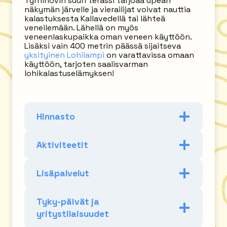
Tyrnihovin suuri terassi tarjoaa upean
näkymän järvelle ja vierailijat voivat nauttia
kalastuksesta Kallavedellä tai lähteä
veneilemään. Lähellä on myös
veneenlaskupaikka oman veneen käyttöön.
Lisäksi vain 400 metrin päässä sijaitseva
yksityinen Lohilampi
on varattavissa omaan
käyttöön, tarjoten saalisvarman
lohikalastuselämyksen!
Hinnasto
Aktiviteetit
Lisäpalvelut
Tyky-päivät ja
yritystilaisuudet