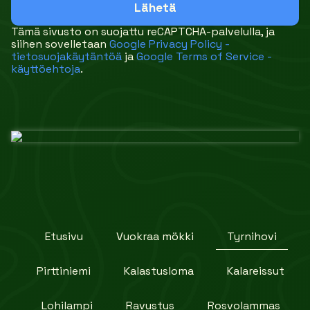
Tämä sivusto on suojattu reCAPTCHA-palvelulla, ja
siihen sovelletaan
Google Privacy Policy -
tietosuojakäytäntöä
ja
Google Terms of Service -
käyttöehtoja
.
Etusivu
Vuokraa mökki
Tyrnihovi
Pirttiniemi
Kalastusloma
Kalareissut
Lohilampi
Ravustus
Rosvolammas