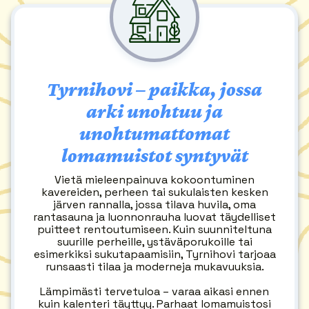
Tyrnihovi – paikka, jossa
arki unohtuu ja
unohtumattomat
lomamuistot syntyvät
Vietä mieleenpainuva kokoontuminen
kavereiden, perheen tai sukulaisten kesken
järven rannalla, jossa tilava huvila, oma
rantasauna ja luonnonrauha luovat täydelliset
puitteet rentoutumiseen. Kuin suunniteltuna
suurille perheille, ystäväporukoille tai
esimerkiksi sukutapaamisiin, Tyrnihovi tarjoaa
runsaasti tilaa ja moderneja mukavuuksia.
Lämpimästi tervetuloa – varaa aikasi ennen
kuin kalenteri täyttyy. Parhaat lomamuistosi