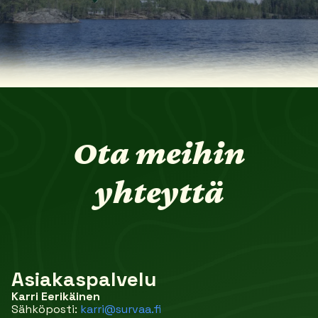
Ota meihin
yhteyttä
Asiakaspalvelu
Karri Eerikäinen
Sähköposti:
karri@survaa.fi