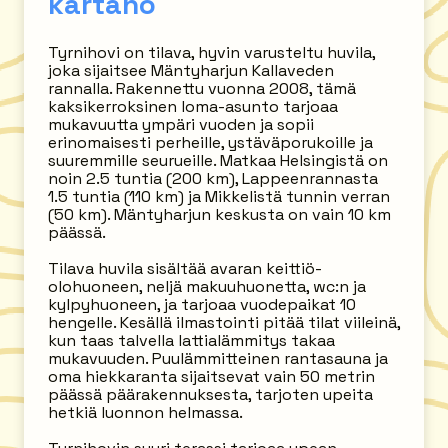
kartano
Tyrnihovi on tilava, hyvin varusteltu huvila,
joka sijaitsee Mäntyharjun Kallaveden
rannalla. Rakennettu vuonna 2008, tämä
kaksikerroksinen loma-asunto tarjoaa
mukavuutta ympäri vuoden ja sopii
erinomaisesti perheille, ystäväporukoille ja
suuremmille seurueille. Matkaa Helsingistä on
noin 2.5 tuntia (200 km), Lappeenrannasta
1.5 tuntia (110 km) ja Mikkelistä tunnin verran
(50 km). Mäntyharjun keskusta on vain 10 km
päässä.
Tilava huvila sisältää avaran keittiö-
olohuoneen, neljä makuuhuonetta, wc:n ja
kylpyhuoneen, ja tarjoaa vuodepaikat 10
hengelle. Kesällä ilmastointi pitää tilat viileinä,
kun taas talvella lattialämmitys takaa
mukavuuden. Puulämmitteinen rantasauna ja
oma hiekkaranta sijaitsevat vain 50 metrin
päässä päärakennuksesta, tarjoten upeita
hetkiä luonnon helmassa.