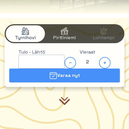
Tyrnihovi
Pirttiniemi
Lohilampi
Tulo - Lähtö
Vieraat
−
+
Varaa nyt