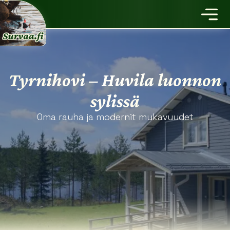
Tyrnihovi – Huvila luonnon
sylissä
Oma rauha ja modernit mukavuudet