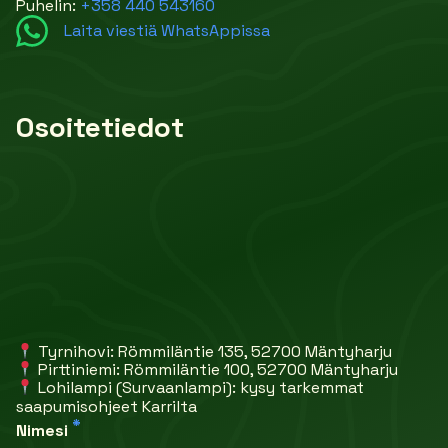
Puhelin:
+358 440 543160
Laita viestiä WhatsAppissa
Osoitetiedot
Tyrnihovi: Römmiläntie 135, 52700 Mäntyharju
Pirttiniemi: Römmiläntie 100, 52700 Mäntyharju
Lohilampi (Survaanlampi): kysy tarkemmat
saapumisohjeet Karrilta
*
Nimesi